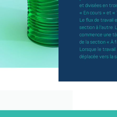
et divisées en troi
« En cours » et « 
Le flux de travail
section à l’autre.
commence une tâch
de la section « À f
Lorsque le travail 
déplacée vers la s