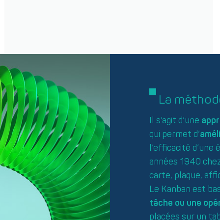
La méthode
Il s’agit d’une
appr
qui permet d’
améli
l’efficacité d’une 
années 1940 chez 
carte, plaque, affi
Le Kanban est ba
tâche ou une opér
placées sur un tab