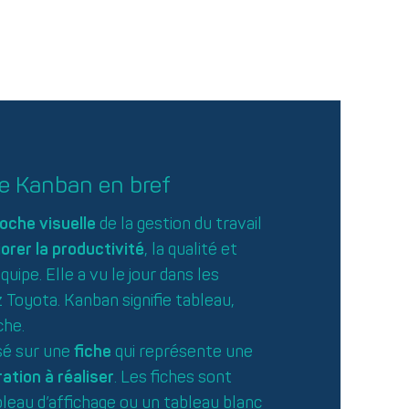
 Kanban en bref
oche visuelle
de la gestion du travail
orer la productivité
, la qualité et
équipe. Elle a vu le jour dans les
Toyota. Kanban signifie tableau,
che.
sé sur une
fiche
qui représente une
ation à réaliser
. Les fiches sont
leau d’affichage ou un tableau blanc