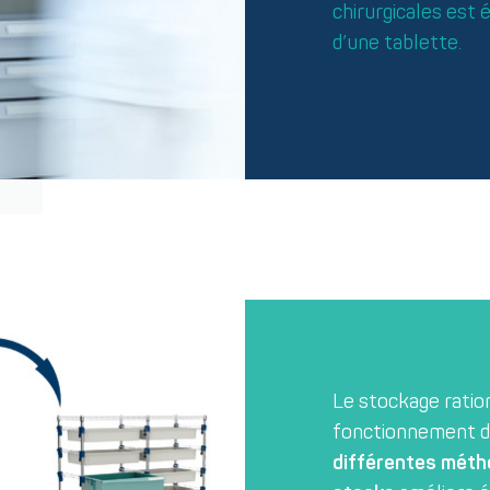
chirurgicales est
d’une tablette.
Le stockage ration
fonctionnement d’
différentes méth