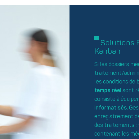
Solutions 
Kanban
Si les dossiers mé
traitement/admini
les conditions de
temps réel
sont ré
consiste à équiper
informatisés
. Ges
enregistrement d
des traitements :
contenant les méd