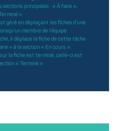
s sections principales : « À faire »,
Terminé ».
 est géré en déplaçant les fiches d’une
 Lorsqu’un membre de l’équipe
e, il déplace la fiche de cette tâche
aire » à la section « En cours ».
sur la fiche est terminé, celle-ci est
ection « Terminé ».