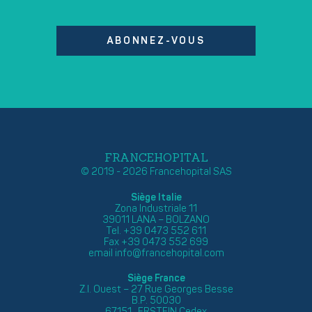
ABONNEZ-VOUS
FRANCEHOPITAL
© 2019 - 2026 Francehopital SAS
Siège Italie
Zona Industriale 11
39011 LANA – BOLZANO
Tel. +39 0473 552 611
Fax +39 0473 552 699
email
info@francehopital.com
Siège France
Z.I. Ouest – 27 Rue Georges Besse
B.P. 50030
67151 ERSTEIN Cedex