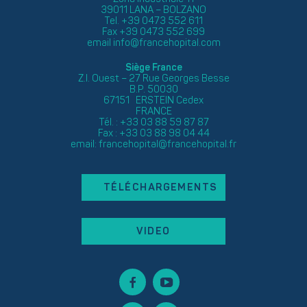
39011 LANA – BOLZANO
Tel. +39 0473 552 611
Fax +39 0473 552 699
email
info@francehopital.com
Siège France
Z.I. Ouest – 27 Rue Georges Besse
B.P. 50030
67151 ERSTEIN Cedex
FRANCE
Tél. : +33 03 88 59 87 87
Fax : +33 03 88 98 04 44
email:
francehopital@francehopital.fr
TÉLÉCHARGEMENTS
VIDEO