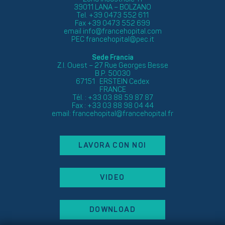
39011 LANA – BOLZANO
Tel. +39 0473 552 611
Fax +39 0473 552 699
email
info@francehopital.com
PEC
francehopital@pec.it
Sede Francia
Z.I. Ouest – 27 Rue Georges Besse
B.P. 50030
67151 ERSTEIN Cedex
FRANCE
Tél. : +33 03 88 59 87 87
Fax : +33 03 88 98 04 44
email:
francehopital@francehopital.fr
LAVORA CON NOI
VIDEO
DOWNLOAD