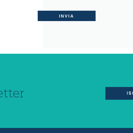
tter
IS