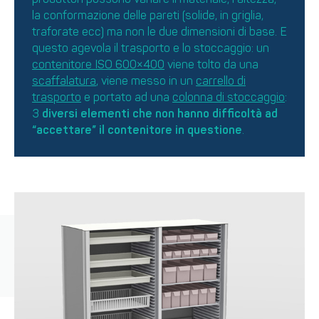
la conformazione delle pareti (solide, in griglia,
traforate ecc) ma non le due dimensioni di base. E
questo agevola il trasporto e lo stoccaggio: un
contenitore ISO 600×400
viene tolto da una
scaffalatura
, viene messo in un
carrello di
trasporto
e portato ad una
colonna di stoccaggio
:
3
diversi elementi che non hanno difficoltà ad
“accettare” il contenitore in questione
.