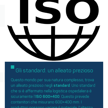
Gli standard: un alleato prezioso
Questo mondo per sua natura complesso, trova
un alleato prezioso negli
standard
. Uno standard
che si è affermato nella logistica ospedaliera è
sicuramente l’
ISO 600×400
. Questo prevede
contenitori che misurano 600×400 mm. I
produttori possono variare il materiale, l’altezza,