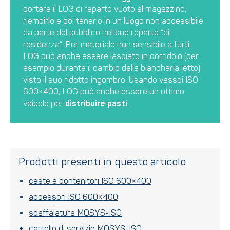
portare il LOG di reparto vuoto al magazzino,
riempirlo e poi tenerlo in un luogo non accessibile
da parte del pubblico nel suo reparto “di
residenza”. Per materiale non sensibile a furti,
LOG può anche essere lasciato in corridoio (per
esempio durante il cambio della biancheria letto)
visto il suo ridotto ingombro. Usando vassoi ISO
600×400, LOG può anche essere un ottimo
veicolo per
distribuire pasti
.
Prodotti presenti in questo articolo
ceste e contenitori ISO 600×400
accessori ISO 600×400
scaffalatura MOSYS-ISO
carrello di servizio MOSYS-ISO