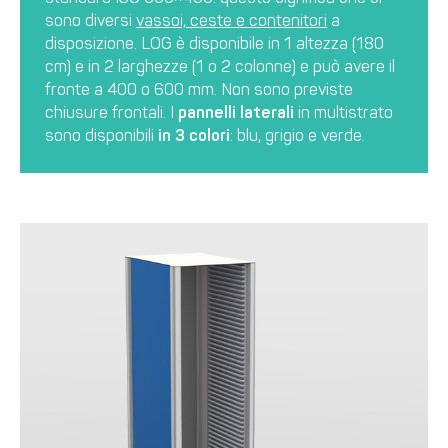
sono diversi
vassoi, ceste e contenitori
a
disposizione. LOG è disponibile in 1 altezza (180
cm) e in 2 larghezze (1 o 2 colonne) e può avere il
fronte a 400 o 600 mm. Non sono previste
chiusure frontali. I
pannelli laterali
in multistrato
sono disponibili
in 3 colori
: blu, grigio e verde.