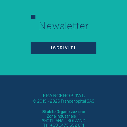
Newsletter
ISCRIVITI
FRANCEHOPITAL
© 2019 - 2026 Francehopital SAS
Stabile Organizzazione
Zona Industriale 11
39011 LANA – BOLZANO
Tel. +39 0473 552 611