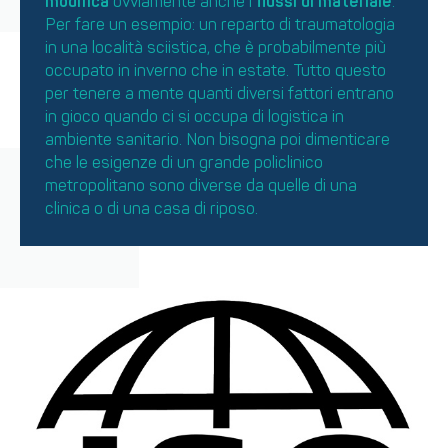
modifica
ovviamente anche i
flussi di materiale
.
Per fare un esempio: un reparto di traumatologia
in una località sciistica, che è probabilmente più
occupato in inverno che in estate. Tutto questo
per tenere a mente quanti diversi fattori entrano
in gioco quando ci si occupa di logistica in
ambiente sanitario. Non bisogna poi dimenticare
che le esigenze di un grande policlinico
metropolitano sono diverse da quelle di una
clinica o di una casa di riposo.