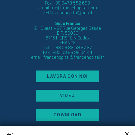
Fax +39 0473 552 699
email
info@francehopital.com
PEC
francehopital@pec.it
Sede Francia
Z.I. Ouest – 27 Rue Georges Besse
B.P. 50030
67151 ERSTEIN Cedex
FRANCE
Tél. : +33 03 88 59 87 87
Fax : +33 03 88 98 04 44
email:
francehopital@francehopital.fr
LAVORA CON NOI
VIDEO
DOWNLOAD