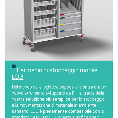
L’armadio di stoccaggio mobile
LOG
Nel mondo della logistica ospedaliera entra ora un
nuovo strumento sviluppato da FH: si tratta della
nostra
soluzione più semplice
per lo stoccaggio
e la movimentazione di materiale in ambiente
sanitario.
LOG
è
pienamente compatibile
con lo
standard ISO 600×400: questo significa che ci