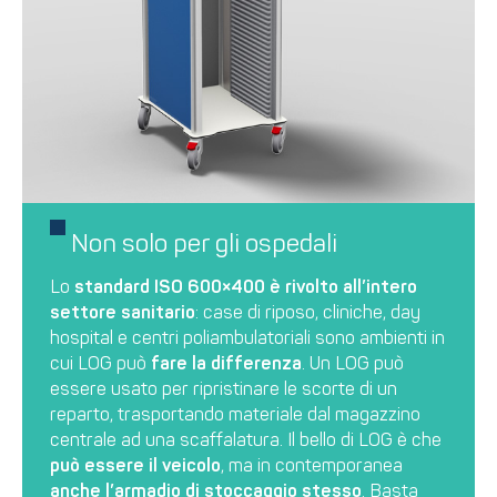
Non solo per gli ospedali
Lo
standard ISO 600×400 è rivolto all’intero
settore sanitario
: case di riposo, cliniche, day
hospital e centri poliambulatoriali sono ambienti in
cui LOG può
fare la differenza
. Un LOG può
essere usato per ripristinare le scorte di un
reparto, trasportando materiale dal magazzino
centrale ad una scaffalatura. Il bello di LOG è che
può essere il veicolo
, ma in contemporanea
anche l’armadio di stoccaggio stesso
. Basta