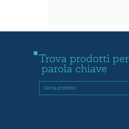
Trova prodotti per
parola chiave