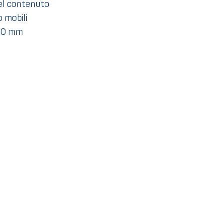
del contenuto
o mobili
400 mm