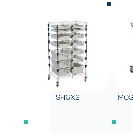
SH6X2
MOSY