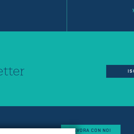
tter
IS
LAVORA CON NOI