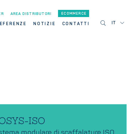
ECOMMERCE
ER
AREA DISTRIBUTORI
IT
EFERENZE
NOTIZIE
CONTATTI
OSYS-ISO
stema modulare di scaffalature ISO