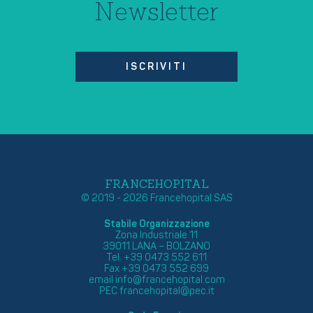
Newsletter
ISCRIVITI
FRANCEHOPITAL
© 2019 - 2026 Francehopital SAS
Stabile Organizzazione
Zona Industriale 11
39011 LANA – BOLZANO
Tel. +39 0473 552 611
Fax +39 0473 552 699
email
info@francehopital.com
PEC
francehopital@pec.it