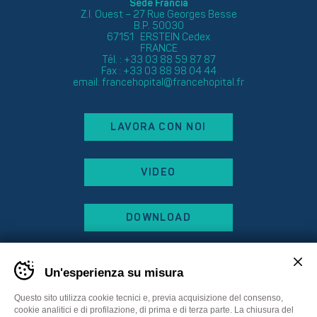
Sede Francia
Z.I. Ouest – 27 Rue Georges Besse
B.P. 50030
67151 ERSTEIN Cedex
FRANCE
Tél. : +33 03 88 59 87 87
Fax : +33 03 88 98 04 44
email:
francehopital@francehopital.fr
LAVORA CON NOI
VIDEO
DOWNLOAD
Un'esperienza su misura
Questo sito utilizza cookie tecnici e, previa acquisizione del consenso,
cookie analitici e di profilazione, di prima e di terza parte. La chiusura del