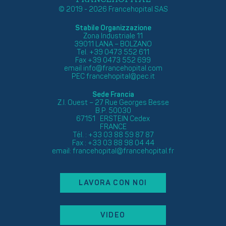
© 2019 - 2026 Francehopital SAS
Stabile Organizzazione
Zona Industriale 11
39011 LANA – BOLZANO
Tel. +39 0473 552 611
Fax +39 0473 552 699
email
info@francehopital.com
PEC
francehopital@pec.it
Sede Francia
Z.I. Ouest – 27 Rue Georges Besse
B.P. 50030
67151 ERSTEIN Cedex
FRANCE
Tél. : +33 03 88 59 87 87
Fax : +33 03 88 98 04 44
email:
francehopital@francehopital.fr
LAVORA CON NOI
VIDEO