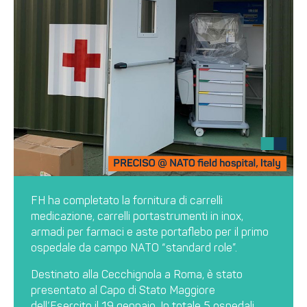
FH ha completato la fornitura di carrelli
medicazione, carrelli portastrumenti in inox,
armadi per farmaci e aste portaflebo per il primo
ospedale da campo NATO “standard role”.
Destinato alla Cecchignola a Roma, è stato
presentato al Capo di Stato Maggiore
dell’Esercito il 19 gennaio. In totale 5 ospedali