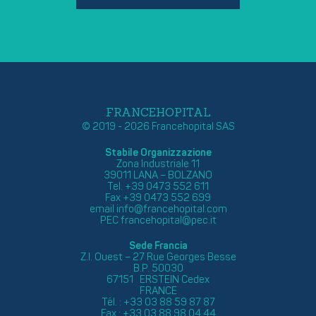
FRANCEHOPITAL
© 2019 - 2026 Francehopital SAS
Stabile Organizzazione
Zona Industriale 11
39011 LANA – BOLZANO
Tel. +39 0473 552 611
Fax +39 0473 552 699
email
info@francehopital.com
PEC
francehopital@pec.it
Sede Francia
Z.I. Ouest – 27 Rue Georges Besse
B.P. 50030
67151 ERSTEIN Cedex
FRANCE
Tél. : +33 03 88 59 87 87
Fax : +33 03 88 98 04 44