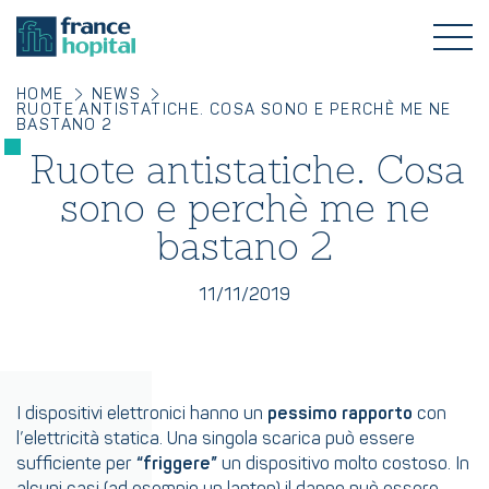
HOME
NEWS
RUOTE ANTISTATICHE. COSA SONO E PERCHÈ ME NE
BASTANO 2
Ruote antistatiche. Cosa
sono e perchè me ne
bastano 2
11/11/2019
I dispositivi elettronici hanno un
pessimo rapporto
con
l’elettricità statica. Una singola scarica può essere
sufficiente per
“friggere”
un dispositivo molto costoso. In
alcuni casi (ad esempio un laptop) il danno può essere