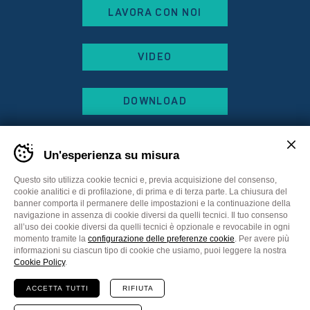
LAVORA CON NOI
VIDEO
DOWNLOAD
Un'esperienza su misura
Questo sito utilizza cookie tecnici e, previa acquisizione del consenso,
cookie analitici e di profilazione, di prima e di terza parte. La chiusura del
banner comporta il permanere delle impostazioni e la continuazione della
navigazione in assenza di cookie diversi da quelli tecnici. Il tuo consenso
all’uso dei cookie diversi da quelli tecnici è opzionale e revocabile in ogni
momento tramite la
configurazione delle preferenze cookie
. Per avere più
informazioni su ciascun tipo di cookie che usiamo, puoi leggere la nostra
Sitemap
Privacy Policy
Cookie Policy
Cookie Policy
.
Preferenze cookie
ACCETTA TUTTI
RIFIUTA
Comunicazione
Plus Communications
Website
MADE IN CIMA