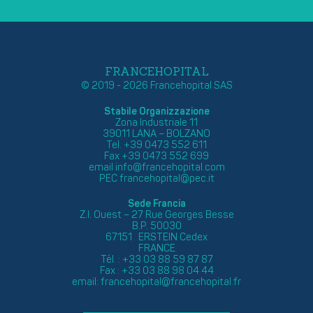
FRANCEHOPITAL
© 2019 - 2026 Francehopital SAS
Stabile Organizzazione
Zona Industriale 11
39011 LANA – BOLZANO
Tel. +39 0473 552 611
Fax +39 0473 552 699
email
info@francehopital.com
PEC
francehopital@pec.it
Sede Francia
Z.I. Ouest – 27 Rue Georges Besse
B.P. 50030
67151 ERSTEIN Cedex
FRANCE
Tél. : +33 03 88 59 87 87
Fax : +33 03 88 98 04 44
email:
francehopital@francehopital.fr