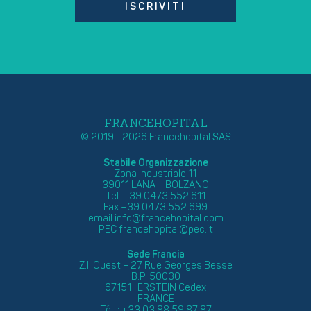
ISCRIVITI
FRANCEHOPITAL
© 2019 - 2026 Francehopital SAS
Stabile Organizzazione
Zona Industriale 11
39011 LANA – BOLZANO
Tel. +39 0473 552 611
Fax +39 0473 552 699
email
info@francehopital.com
PEC
francehopital@pec.it
Sede Francia
Z.I. Ouest – 27 Rue Georges Besse
B.P. 50030
67151 ERSTEIN Cedex
FRANCE
Tél. : +33 03 88 59 87 87