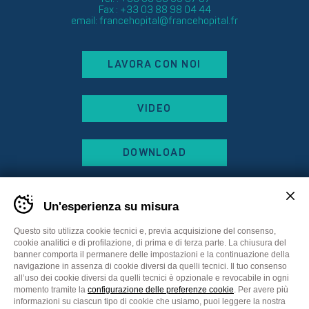
Fax : +33 03 88 98 04 44
email:
francehopital@francehopital.fr
LAVORA CON NOI
VIDEO
DOWNLOAD
Un'esperienza su misura
Questo sito utilizza cookie tecnici e, previa acquisizione del consenso,
cookie analitici e di profilazione, di prima e di terza parte. La chiusura del
banner comporta il permanere delle impostazioni e la continuazione della
navigazione in assenza di cookie diversi da quelli tecnici. Il tuo consenso
all’uso dei cookie diversi da quelli tecnici è opzionale e revocabile in ogni
momento tramite la
configurazione delle preferenze cookie
. Per avere più
informazioni su ciascun tipo di cookie che usiamo, puoi leggere la nostra