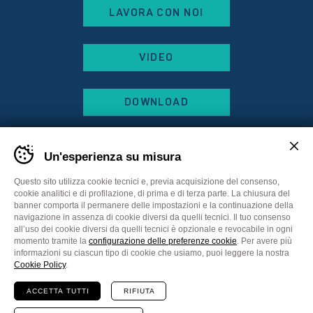
LAVORA CON NOI
VIDEO
DOWNLOAD
Un'esperienza su misura
Questo sito utilizza cookie tecnici e, previa acquisizione del consenso,
cookie analitici e di profilazione, di prima e di terza parte. La chiusura del
banner comporta il permanere delle impostazioni e la continuazione della
navigazione in assenza di cookie diversi da quelli tecnici. Il tuo consenso
all’uso dei cookie diversi da quelli tecnici è opzionale e revocabile in ogni
momento tramite la
configurazione delle preferenze cookie
. Per avere più
informazioni su ciascun tipo di cookie che usiamo, puoi leggere la nostra
Sitemap
Privacy Policy
Cookie Policy
Cookie Policy
.
Preferenze cookie
ACCETTA TUTTI
RIFIUTA
Comunicazione
Plus Communications
Website
MADE IN CIMA