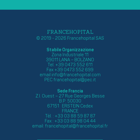
FRANCEHOPITAL
© 2019 - 2026 Francehopital SAS
Stabile Organizzazione
Zona Industriale 11
39011 LANA – BOLZANO
Tel. +39 0473 552 611
Fax +39 0473 552 699
email
info@francehopital.com
PEC
francehopital@pec.it
Sede Francia
Z.I. Ouest – 27 Rue Georges Besse
B.P. 50030
67151 ERSTEIN Cedex
FRANCE
Tél. : +33 03 88 59 87 87
Fax : +33 03 88 98 04 44
email:
francehopital@francehopital.fr