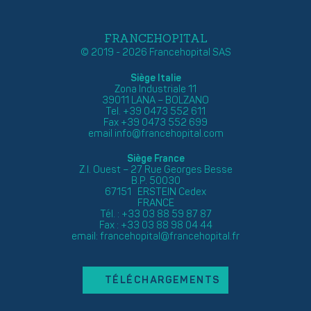
FRANCEHOPITAL
© 2019 - 2026 Francehopital SAS
Siège Italie
Zona Industriale 11
39011 LANA – BOLZANO
Tel. +39 0473 552 611
Fax +39 0473 552 699
email
info@francehopital.com
Siège France
Z.I. Ouest – 27 Rue Georges Besse
B.P. 50030
67151 ERSTEIN Cedex
FRANCE
Tél. : +33 03 88 59 87 87
Fax : +33 03 88 98 04 44
email:
francehopital@francehopital.fr
TÉLÉCHARGEMENTS