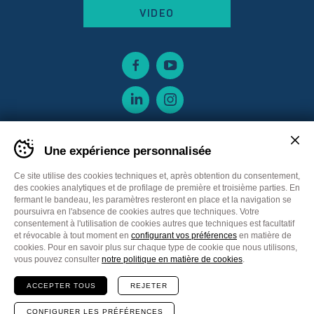
VIDEO
Une expérience personnalisée
Ce site utilise des cookies techniques et, après obtention du consentement,
des cookies analytiques et de profilage de première et troisième parties. En
fermant le bandeau, les paramètres resteront en place et la navigation se
poursuivra en l'absence de cookies autres que techniques. Votre
consentement à l'utilisation de cookies autres que techniques est facultatif
et révocable à tout moment en
configurant vos préférences
en matière de
cookies. Pour en savoir plus sur chaque type de cookie que nous utilisons,
Sitemap
Privacy policy
Cookie Policy
vous pouvez consulter
notre politique en matière de cookies
.
Cookie preferences
CGV France
ACCEPTER TOUS
REJETER
Communication
Plus Communications
Site
Web MADE IN CIMA
CONFIGURER LES PRÉFÉRENCES