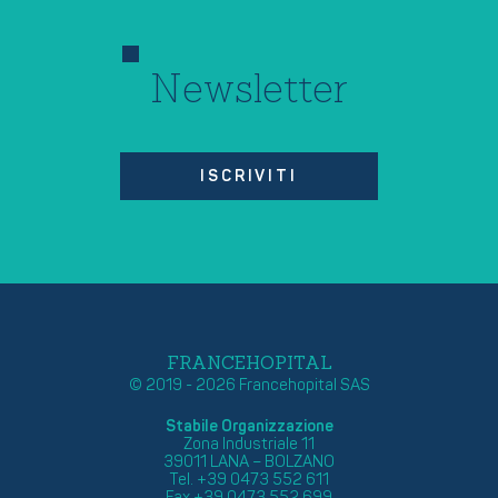
Newsletter
ISCRIVITI
FRANCEHOPITAL
© 2019 - 2026 Francehopital SAS
Stabile Organizzazione
Zona Industriale 11
39011 LANA – BOLZANO
Tel. +39 0473 552 611
Fax +39 0473 552 699