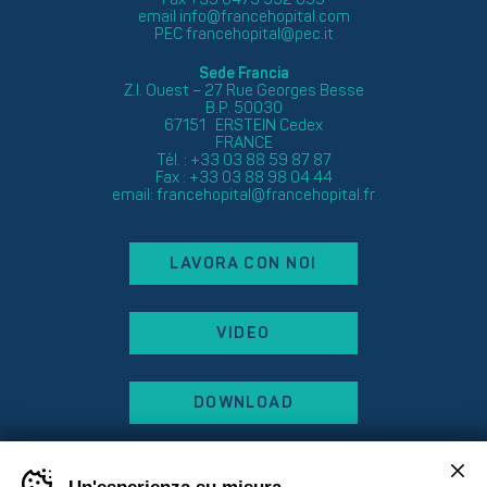
email
info@francehopital.com
PEC
francehopital@pec.it
Sede Francia
Z.I. Ouest – 27 Rue Georges Besse
B.P. 50030
67151 ERSTEIN Cedex
FRANCE
Tél. : +33 03 88 59 87 87
Fax : +33 03 88 98 04 44
email:
francehopital@francehopital.fr
LAVORA CON NOI
VIDEO
DOWNLOAD