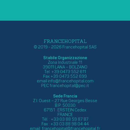
FRANCEHOPITAL
© 2019 - 2026 Francehopital SAS
Stabile Organizzazione
Zona Industriale 11
39011 LANA – BOLZANO
Tel. +39 0473 552 611
Fax +39 0473 552 699
email
info@francehopital.com
PEC
francehopital@pec.it
Sede Francia
Z.I. Ouest – 27 Rue Georges Besse
B.P. 50030
67151 ERSTEIN Cedex
FRANCE
Tél. : +33 03 88 59 87 87
Fax : +33 03 88 98 04 44
email:
francehopital@francehopital.fr