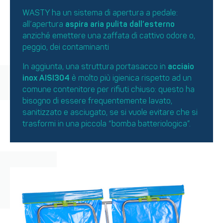
WASTY ha un sistema di apertura a pedale:
all’apertura
aspira aria pulita dall’esterno
anziché emettere una zaffata di cattivo odore o,
peggio, dei contaminanti
In aggiunta, una struttura portasacco in
acciaio
inox AISI304
è molto più igienica rispetto ad un
comune contenitore per rifiuti chiuso: questo ha
bisogno di essere frequentemente lavato,
sanitizzato e asciugato, se si vuole evitare che si
trasformi in una piccola “bomba batteriologica”.