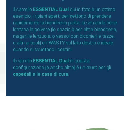
Il carrello
ESSENTIAL Dual
qui in foto è un ottimo
esempio: i ripiani aperti permettono di prendere
rapidamente la biancheria pulita, la serranda tiene
lontana la polvere (lo spazio è per altra biancheria,
magari le lenzuola, o vassoi con bicchieri e tazze,
o altri articoli) e il WASTY sul lato destro è ideale
quando si svuotano i cestini.
Il carrello
ESSENTIAL Dual
in questa
configurazione (e anche altre) è un must per gli
ospedali e le case di cura
.