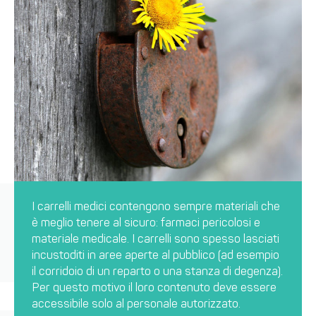
I carrelli medici contengono sempre materiali che
è meglio tenere al sicuro: farmaci pericolosi e
materiale medicale. I carrelli sono spesso lasciati
incustoditi in aree aperte al pubblico (ad esempio
il corridoio di un reparto o una stanza di degenza).
Per questo motivo il loro contenuto deve essere
accessibile solo al personale autorizzato.