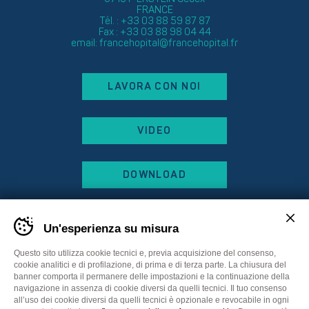
FRANCE
Tél. : +33 03 88 59 87 87
Fax : +33 03 88 98 04 44
email:
francehopital@francehopital.fr
LAVORA CON NOI
VIDEO
DOWNLOAD
Un'esperienza su misura
Questo sito utilizza cookie tecnici e, previa acquisizione del consenso,
cookie analitici e di profilazione, di prima e di terza parte. La chiusura del
banner comporta il permanere delle impostazioni e la continuazione della
navigazione in assenza di cookie diversi da quelli tecnici. Il tuo consenso
all’uso dei cookie diversi da quelli tecnici è opzionale e revocabile in ogni