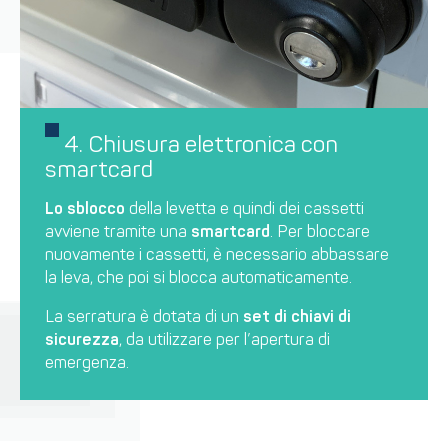
4. Chiusura elettronica con
smartcard
Lo sblocco
della levetta e quindi dei cassetti
avviene tramite una
smartcard
. Per bloccare
nuovamente i cassetti, è necessario abbassare
la leva, che poi si blocca automaticamente.
La serratura è dotata di un
set di chiavi di
sicurezza
, da utilizzare per l’apertura di
emergenza.