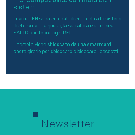
sistemi
I carrelli FH sono compatibili con molti altri sistemi
di chiusura. Tra questi, la serratura elettronica
SALTO con tecnologia RFID.
Il pomello viene
sbloccato da una smartcard
:
basta girarlo per sbloccare e bloccare i cassetti.
Newsletter