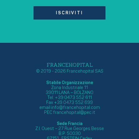
ISCRIVITI
FRANCEHOPITAL
© 2019 - 2026 Francehopital SAS
Stabile Organizzazione
Zona Industriale 11
39011 LANA – BOLZANO
Tel. +39 0473 552 611
Fax +39 0473 552 699
email
info@francehopital.com
PEC
francehopital@pec.it
Sede Francia
Z.I. Ouest – 27 Rue Georges Besse
B.P. 50030
67151 ERSTEIN Cedex