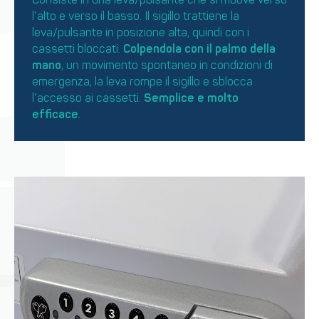
l’alto e verso il basso. Il sigillo trattiene la
leva/pulsante in posizione alta, quindi con i
cassetti bloccati.
Colpendola con il palmo della
mano
, un movimento spontaneo in condizioni di
emergenza, la leva rompe il sigillo e sblocca
l’accesso ai cassetti.
Semplice e molto
efficace
.