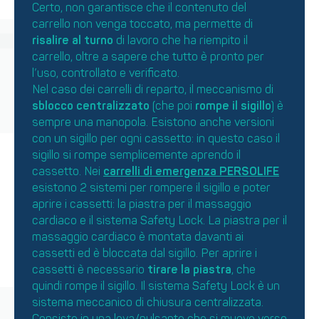
Certo, non garantisce che il contenuto del
carrello non venga toccato, ma permette di
risalire al turno
di lavoro che ha riempito il
carrello, oltre a sapere che tutto è pronto per
l’uso, controllato e verificato.
Nel caso dei carrelli di reparto, il meccanismo di
sblocco centralizzato
(che poi
rompe il sigillo
) è
sempre una manopola. Esistono anche versioni
con un sigillo per ogni cassetto: in questo caso il
sigillo si rompe semplicemente aprendo il
cassetto. Nei
carrelli di emergenza PERSOLIFE
esistono 2 sistemi per rompere il sigillo e poter
aprire i cassetti: la piastra per il massaggio
cardiaco e il sistema Safety Lock. La piastra per il
massaggio cardiaco è montata davanti ai
cassetti ed è bloccata dal sigillo. Per aprire i
cassetti è necessario
tirare la piastra
, che
quindi rompe il sigillo. Il sistema Safety Lock è un
sistema meccanico di chiusura centralizzata.
Consiste in una leva/pulsante che si muove verso