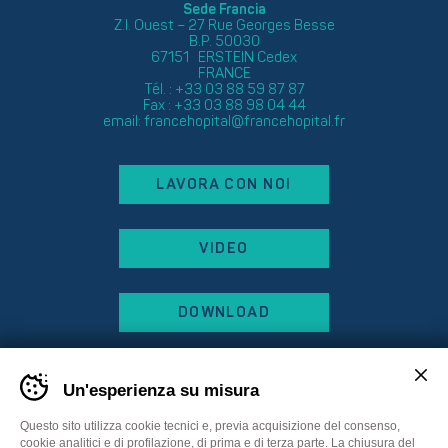
Sede Francia
Z.I. Ouest – 27 Rue Georges Besse
B.P. 50030
67151 ERSTEIN Cedex
FRANCE
Tél. : +33 03 88 59 87 87
Fax : +33 03 88 98 04 44
email:
francehopital@francehopital.fr
LAVORA CON NOI
VIDEO
DOWNLOAD
Un'esperienza su misura
Questo sito utilizza cookie tecnici e, previa acquisizione del consenso,
cookie analitici e di profilazione, di prima e di terza parte. La chiusura del