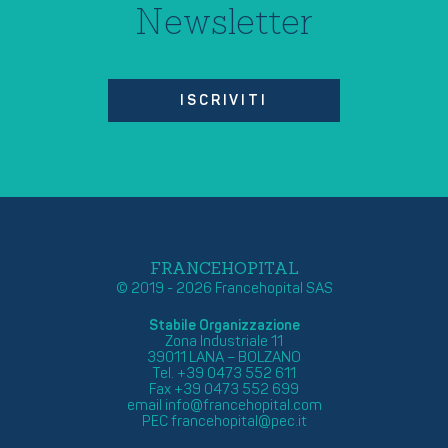
Newsletter
ISCRIVITI
FRANCEHOPITAL
© 2019 - 2026 Francehopital SAS
Stabile Organizzazione
Zona Industriale 11
39011 LANA – BOLZANO
Tel. +39 0473 552 611
Fax +39 0473 552 699
email
info@francehopital.com
PEC
francehopital@pec.it