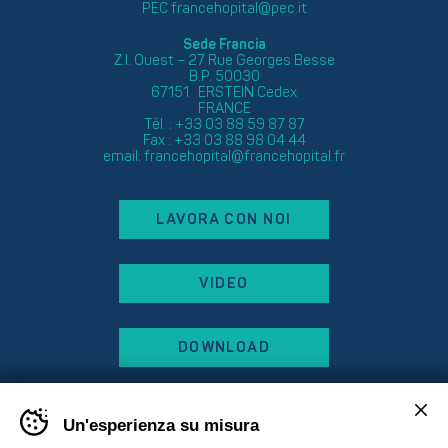
PEC
francehopital@pec.it
Sede Francia
Z.I. Ouest – 27 Rue Georges Besse
B.P. 50030
67151 ERSTEIN Cedex
FRANCE
Tél. : +33 03 88 59 87 87
Fax : +33 03 88 98 04 44
email:
francehopital@francehopital.fr
LAVORA CON NOI
VIDEO
DOWNLOAD
Un'esperienza su misura