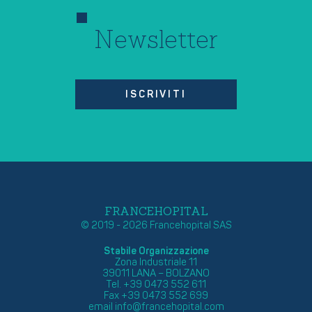
Newsletter
ISCRIVITI
FRANCEHOPITAL
© 2019 - 2026 Francehopital SAS
Stabile Organizzazione
Zona Industriale 11
39011 LANA – BOLZANO
Tel. +39 0473 552 611
Fax +39 0473 552 699
email
info@francehopital.com