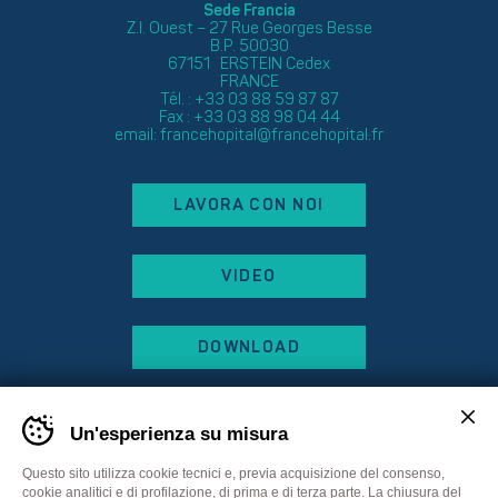
Sede Francia
Z.I. Ouest – 27 Rue Georges Besse
B.P. 50030
67151 ERSTEIN Cedex
FRANCE
Tél. : +33 03 88 59 87 87
Fax : +33 03 88 98 04 44
email:
francehopital@francehopital.fr
LAVORA CON NOI
VIDEO
DOWNLOAD
Un'esperienza su misura
Questo sito utilizza cookie tecnici e, previa acquisizione del consenso,
cookie analitici e di profilazione, di prima e di terza parte. La chiusura del