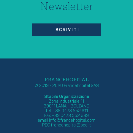
Newsletter
ISCRIVITI
FRANCEHOPITAL
© 2019 - 2026 Francehopital SAS
Stabile Organizzazione
Zona Industriale 11
39011 LANA – BOLZANO
Tel. +39 0473 552 611
Fax +39 0473 552 699
email
info@francehopital.com
PEC
francehopital@pec.it