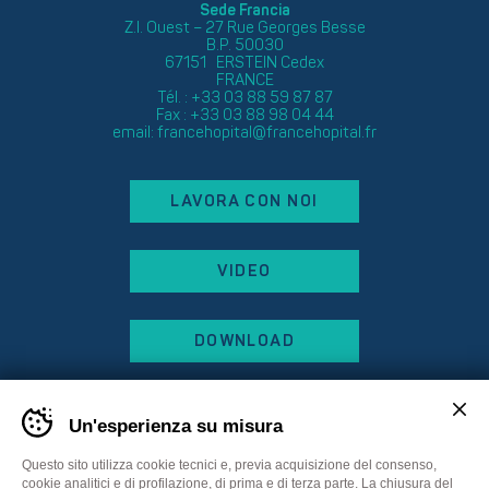
Sede Francia
Z.I. Ouest – 27 Rue Georges Besse
B.P. 50030
67151 ERSTEIN Cedex
FRANCE
Tél. : +33 03 88 59 87 87
Fax : +33 03 88 98 04 44
email:
francehopital@francehopital.fr
LAVORA CON NOI
VIDEO
DOWNLOAD
Un'esperienza su misura
Questo sito utilizza cookie tecnici e, previa acquisizione del consenso,
cookie analitici e di profilazione, di prima e di terza parte. La chiusura del