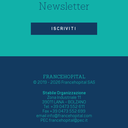
Newsletter
ISCRIVITI
FRANCEHOPITAL
© 2019 - 2026 Francehopital SAS
Stabile Organizzazione
Zona Industriale 11
39011 LANA – BOLZANO
Tel. +39 0473 552 611
Fax +39 0473 552 699
email
info@francehopital.com
PEC
francehopital@pec.it