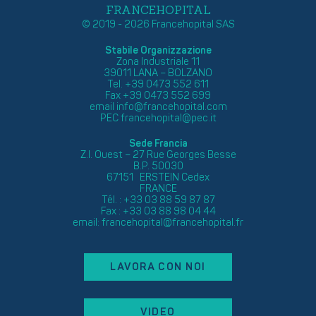
FRANCEHOPITAL
© 2019 - 2026 Francehopital SAS
Stabile Organizzazione
Zona Industriale 11
39011 LANA – BOLZANO
Tel. +39 0473 552 611
Fax +39 0473 552 699
email
info@francehopital.com
PEC
francehopital@pec.it
Sede Francia
Z.I. Ouest – 27 Rue Georges Besse
B.P. 50030
67151 ERSTEIN Cedex
FRANCE
Tél. : +33 03 88 59 87 87
Fax : +33 03 88 98 04 44
email:
francehopital@francehopital.fr
LAVORA CON NOI
VIDEO