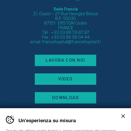
Sede Francia
Z.I. Ouest – 27 Rue Georges Besse
B.P. 50030
67151 ERSTEIN Cedex
FRANCE
Tél. : +33 03 88 59 87 87
Fax : +33 03 88 98 04 44
email:
francehopital@francehopital.fr
LAVORA CON NOI
VIDEO
DOWNLOAD
Un'esperienza su misura