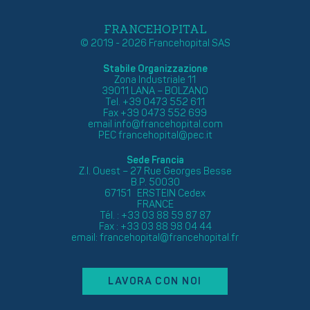
FRANCEHOPITAL
© 2019 - 2026 Francehopital SAS
Stabile Organizzazione
Zona Industriale 11
39011 LANA – BOLZANO
Tel. +39 0473 552 611
Fax +39 0473 552 699
email
info@francehopital.com
PEC
francehopital@pec.it
Sede Francia
Z.I. Ouest – 27 Rue Georges Besse
B.P. 50030
67151 ERSTEIN Cedex
FRANCE
Tél. : +33 03 88 59 87 87
Fax : +33 03 88 98 04 44
email:
francehopital@francehopital.fr
LAVORA CON NOI