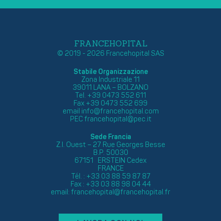
FRANCEHOPITAL
© 2019 - 2026 Francehopital SAS
Stabile Organizzazione
Zona Industriale 11
39011 LANA – BOLZANO
Tel. +39 0473 552 611
Fax +39 0473 552 699
email
info@francehopital.com
PEC
francehopital@pec.it
Sede Francia
Z.I. Ouest – 27 Rue Georges Besse
B.P. 50030
67151 ERSTEIN Cedex
FRANCE
Tél. : +33 03 88 59 87 87
Fax : +33 03 88 98 04 44
email:
francehopital@francehopital.fr