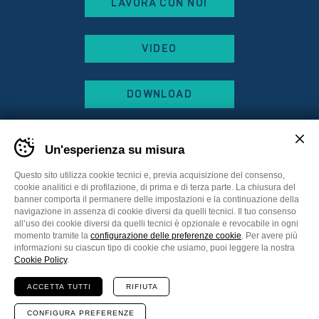
LAVORA CON NOI
VIDEO
DOWNLOAD
Un'esperienza su misura
Questo sito utilizza cookie tecnici e, previa acquisizione del consenso,
cookie analitici e di profilazione, di prima e di terza parte. La chiusura del
banner comporta il permanere delle impostazioni e la continuazione della
navigazione in assenza di cookie diversi da quelli tecnici. Il tuo consenso
all’uso dei cookie diversi da quelli tecnici è opzionale e revocabile in ogni
momento tramite la
configurazione delle preferenze cookie
. Per avere più
informazioni su ciascun tipo di cookie che usiamo, puoi leggere la nostra
Sitemap
Privacy Policy
Cookie Policy
Cookie Policy
.
Preferenze cookie
ACCETTA TUTTI
RIFIUTA
Comunicazione
Plus Communications
Website
MADE IN CIMA
CONFIGURA PREFERENZE