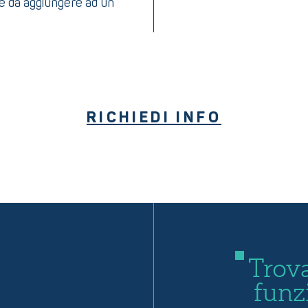
e da aggiungere ad un
RICHIEDI INFO
Trova
funz