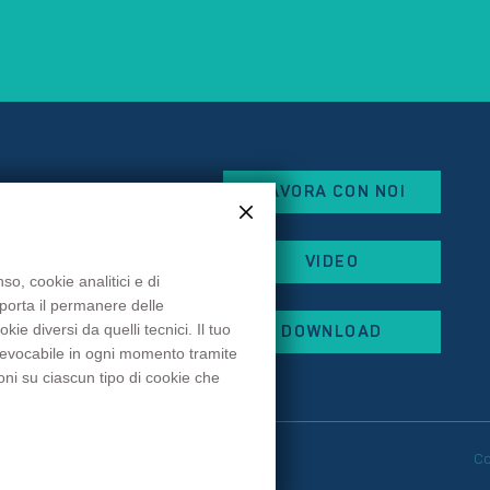
LAVORA CON NOI
eorges Besse
VIDEO
x
so, cookie analitici e di
mporta il permanere delle
 87
e diversi da quelli tecnici. Il tuo
DOWNLOAD
 44
 revocabile in ogni momento tramite
rancehopital.fr
oni su ciascun tipo di cookie che
eferenze cookie
C