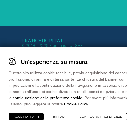
FRANCEHOPITAL
© 2019 - 2026 Francehopital SAS
Stabile Organizzazione
Sede Francia
Un'esperienza su misura
Zona Industriale 11
Z.I. Ouest – 27 Rue G
39011 LANA – BOLZANO
B.P. 50030
Tel. +39 0473 552 611
67151 ERSTEIN Cede
Questo sito utilizza cookie tecnici e, previa acquisizione del consen
Fax +39 0473 552 699
FRANCE
profilazione, di prima e di terza parte. La chiusura del banner co
email
info@francehopital.com
Tél. : +33 03 88 59 87
impostazioni e la continuazione della navigazione in assenza di cooki
PEC
francehopital@pec.it
Fax : +33 03 88 98 04
consenso all’uso dei cookie diversi da quelli tecnici è opzionale e
email:
francehopital@f
la
configurazione delle preferenze cookie
. Per avere più informazi
usiamo, puoi leggere la nostra
Cookie Policy
.
ACCETTA TUTTI
RIFIUTA
CONFIGURA PREFERENZE
Sitemap
Privacy Policy
Cookie Policy
Pr