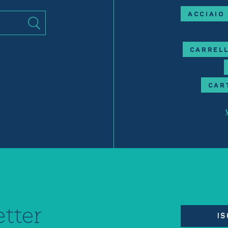
ACCIAIO
CARRELL
CAR
tter
IS