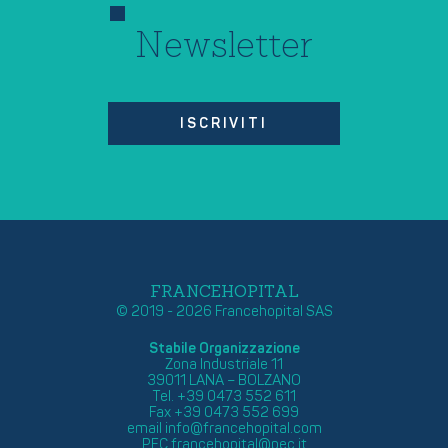
Newsletter
ISCRIVITI
FRANCEHOPITAL
© 2019 - 2026 Francehopital SAS
Stabile Organizzazione
Zona Industriale 11
39011 LANA – BOLZANO
Tel. +39 0473 552 611
Fax +39 0473 552 699
email
info@francehopital.com
PEC
francehopital@pec.it