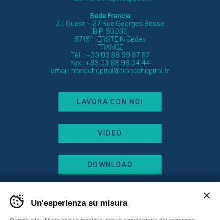
Sede Francia
Z.I. Ouest – 27 Rue Georges Besse
B.P. 50030
67151 ERSTEIN Cedex
FRANCE
Tél. : +33 03 88 59 87 87
Fax : +33 03 88 98 04 44
email:
francehopital@francehopital.fr
LAVORA CON NOI
VIDEO
DOWNLOAD
Un'esperienza su misura