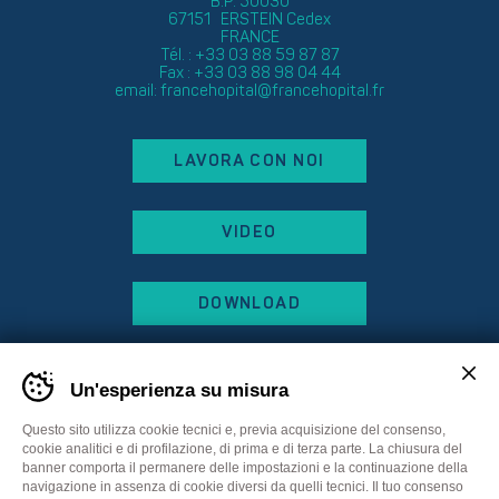
B.P. 50030
67151 ERSTEIN Cedex
FRANCE
Tél. : +33 03 88 59 87 87
Fax : +33 03 88 98 04 44
email:
francehopital@francehopital.fr
LAVORA CON NOI
VIDEO
DOWNLOAD
Un'esperienza su misura
Questo sito utilizza cookie tecnici e, previa acquisizione del consenso,
cookie analitici e di profilazione, di prima e di terza parte. La chiusura del
banner comporta il permanere delle impostazioni e la continuazione della
navigazione in assenza di cookie diversi da quelli tecnici. Il tuo consenso