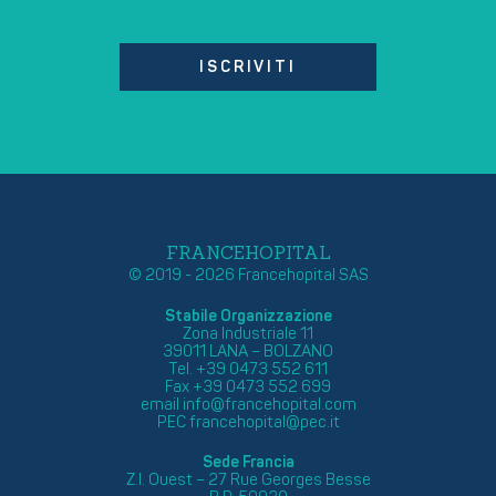
ISCRIVITI
FRANCEHOPITAL
© 2019 - 2026 Francehopital SAS
Stabile Organizzazione
Zona Industriale 11
39011 LANA – BOLZANO
Tel. +39 0473 552 611
Fax +39 0473 552 699
email
info@francehopital.com
PEC
francehopital@pec.it
Sede Francia
Z.I. Ouest – 27 Rue Georges Besse