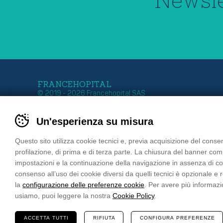
FRANCEHOPITAL
© 2019 - 2026 Francehopital SAS
Stabile Organizzazione
Sede Francia
Un'esperienza su misura
Zona Industriale 11
Z.I. Ouest – 27 Rue G
39011 LANA – BOLZANO
B.P. 50030
Tel. +39 0473 552 611
67151 ERSTEIN Cede
Questo sito utilizza cookie tecnici e, previa acquisizione del consen
Fax +39 0473 552 699
FRANCE
profilazione, di prima e di terza parte. La chiusura del banner co
email
info@francehopital.com
Tél. : +33 03 88 59 87
impostazioni e la continuazione della navigazione in assenza di cooki
PEC
francehopital@pec.it
Fax : +33 03 88 98 04
consenso all’uso dei cookie diversi da quelli tecnici è opzionale e
email:
francehopital@f
la
configurazione delle preferenze cookie
. Per avere più informazi
usiamo, puoi leggere la nostra
Cookie Policy
.
ACCETTA TUTTI
RIFIUTA
CONFIGURA PREFERENZE
Sitemap
Privacy Policy
Cookie Policy
Pr