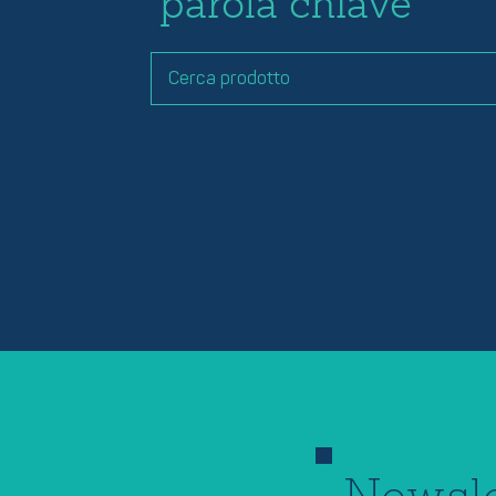
parola chiave
Newsle