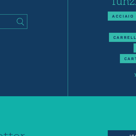
funz
ACCIAIO
CARRELL
CAR
tter