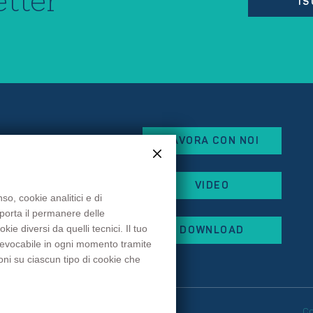
IS
LAVORA CON NOI
eorges Besse
VIDEO
x
so, cookie analitici e di
mporta il permanere delle
 87
e diversi da quelli tecnici. Il tuo
DOWNLOAD
 44
 revocabile in ogni momento tramite
rancehopital.fr
oni su ciascun tipo di cookie che
eferenze cookie
C