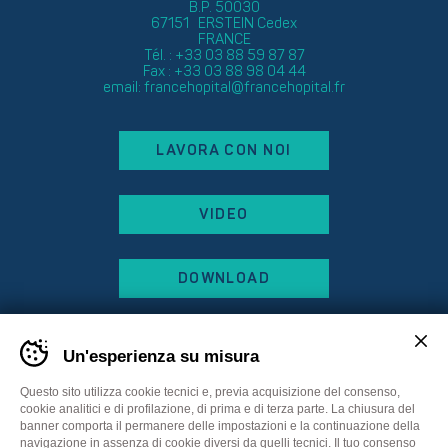
B.P. 50030
67151 ERSTEIN Cedex
FRANCE
Tél. : +33 03 88 59 87 87
Fax : +33 03 88 98 04 44
email:
francehopital@francehopital.fr
LAVORA CON NOI
VIDEO
DOWNLOAD
Un'esperienza su misura
Questo sito utilizza cookie tecnici e, previa acquisizione del consenso,
cookie analitici e di profilazione, di prima e di terza parte. La chiusura del
banner comporta il permanere delle impostazioni e la continuazione della
navigazione in assenza di cookie diversi da quelli tecnici. Il tuo consenso