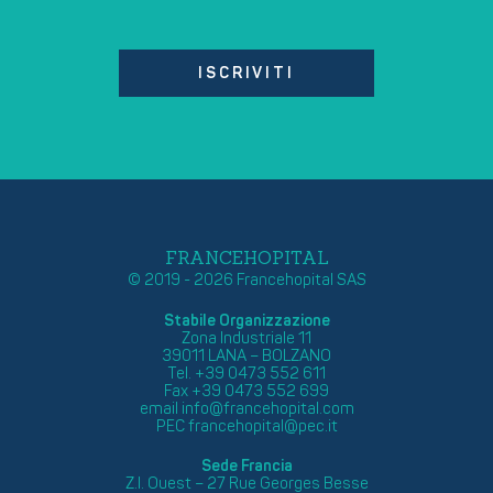
ISCRIVITI
FRANCEHOPITAL
© 2019 - 2026 Francehopital SAS
Stabile Organizzazione
Zona Industriale 11
39011 LANA – BOLZANO
Tel. +39 0473 552 611
Fax +39 0473 552 699
email
info@francehopital.com
PEC
francehopital@pec.it
Sede Francia
Z.I. Ouest – 27 Rue Georges Besse