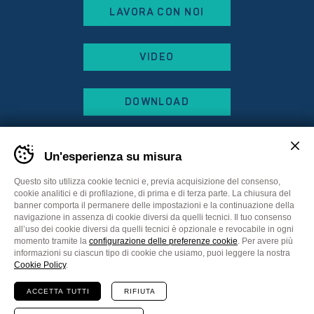
LAVORA CON NOI
VIDEO
DOWNLOAD
Un'esperienza su misura
Questo sito utilizza cookie tecnici e, previa acquisizione del consenso,
cookie analitici e di profilazione, di prima e di terza parte. La chiusura del
banner comporta il permanere delle impostazioni e la continuazione della
navigazione in assenza di cookie diversi da quelli tecnici. Il tuo consenso
all’uso dei cookie diversi da quelli tecnici è opzionale e revocabile in ogni
momento tramite la
configurazione delle preferenze cookie
. Per avere più
informazioni su ciascun tipo di cookie che usiamo, puoi leggere la nostra
Sitemap
Privacy Policy
Cookie Policy
Cookie Policy
.
Preferenze cookie
ACCETTA TUTTI
RIFIUTA
Comunicazione
Plus Communications
Website
MADE IN CIMA