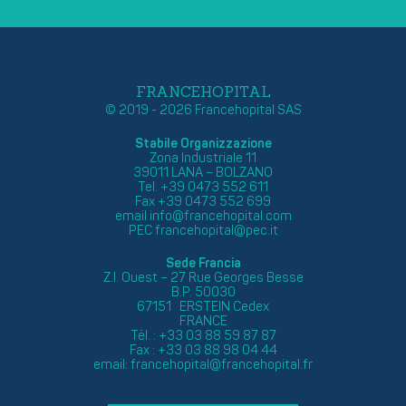
FRANCEHOPITAL
© 2019 - 2026 Francehopital SAS
Stabile Organizzazione
Zona Industriale 11
39011 LANA – BOLZANO
Tel. +39 0473 552 611
Fax +39 0473 552 699
email
info@francehopital.com
PEC
francehopital@pec.it
Sede Francia
Z.I. Ouest – 27 Rue Georges Besse
B.P. 50030
67151 ERSTEIN Cedex
FRANCE
Tél. : +33 03 88 59 87 87
Fax : +33 03 88 98 04 44
email:
francehopital@francehopital.fr