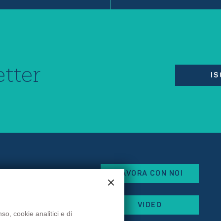
tter
IS
LAVORA CON NOI
eorges Besse
VIDEO
x
so, cookie analitici e di