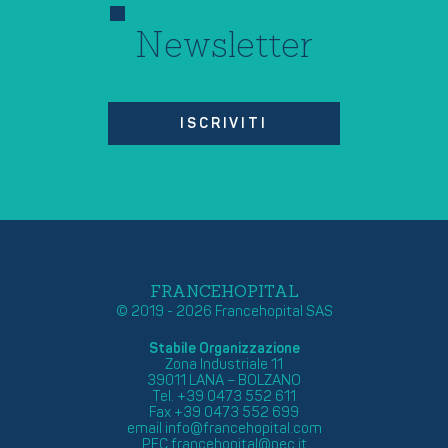
Newsletter
ISCRIVITI
FRANCEHOPITAL
© 2019 - 2026 Francehopital SAS
Stabile Organizzazione
Zona Industriale 11
39011 LANA – BOLZANO
Tel. +39 0473 552 611
Fax +39 0473 552 699
email
info@francehopital.com
PEC
francehopital@pec.it