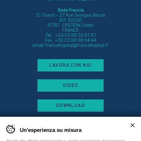
Sede Francia
Z.I. Ouest – 27 Rue Georges Besse
B.P. 50030
67151 ERSTEIN Cedex
FRANCE
Tél. : +33 03 88 59 87 87
Fax : +33 03 88 98 04 44
email:
francehopital@francehopital.fr
LAVORA CON NOI
VIDEO
DOWNLOAD
Un'esperienza su misura