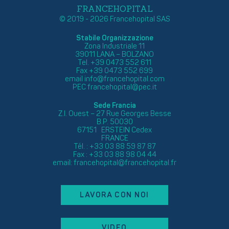
FRANCEHOPITAL
© 2019 - 2026 Francehopital SAS
Stabile Organizzazione
Zona Industriale 11
39011 LANA – BOLZANO
Tel. +39 0473 552 611
Fax +39 0473 552 699
email
info@francehopital.com
PEC
francehopital@pec.it
Sede Francia
Z.I. Ouest – 27 Rue Georges Besse
B.P. 50030
67151 ERSTEIN Cedex
FRANCE
Tél. : +33 03 88 59 87 87
Fax : +33 03 88 98 04 44
email:
francehopital@francehopital.fr
LAVORA CON NOI
VIDEO