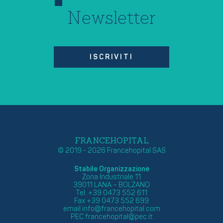
Newsletter
ISCRIVITI
FRANCEHOPITAL
© 2019 - 2026 Francehopital SAS
Stabile Organizzazione
Zona Industriale 11
39011 LANA – BOLZANO
Tel. +39 0473 552 611
Fax +39 0473 552 699
email
info@francehopital.com
PEC
francehopital@pec.it