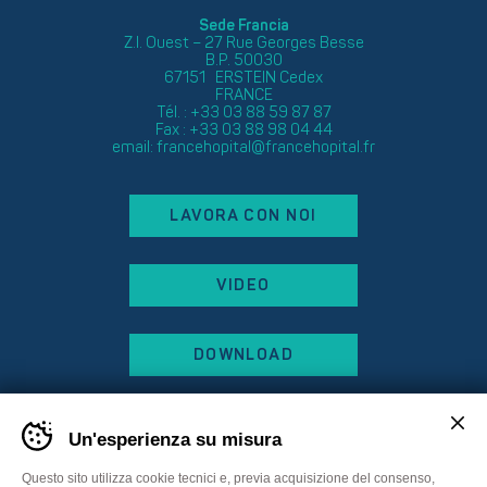
Sede Francia
Z.I. Ouest – 27 Rue Georges Besse
B.P. 50030
67151 ERSTEIN Cedex
FRANCE
Tél. : +33 03 88 59 87 87
Fax : +33 03 88 98 04 44
email:
francehopital@francehopital.fr
LAVORA CON NOI
VIDEO
DOWNLOAD
Un'esperienza su misura
Questo sito utilizza cookie tecnici e, previa acquisizione del consenso,