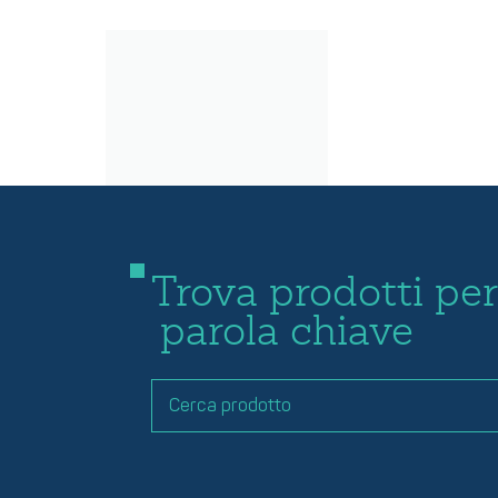
Trova prodotti per
parola chiave