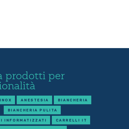
 prodotti per
ionalità
 INOX
ANESTESIA
BIANCHERIA
BIANCHERIA PULITA
I INFORMATIZZATI
CARRELLI IT