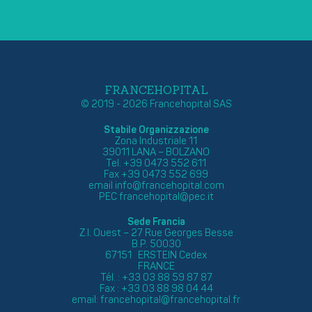
FRANCEHOPITAL
© 2019 - 2026 Francehopital SAS
Stabile Organizzazione
Zona Industriale 11
39011 LANA – BOLZANO
Tel. +39 0473 552 611
Fax +39 0473 552 699
email
info@francehopital.com
PEC
francehopital@pec.it
Sede Francia
Z.I. Ouest – 27 Rue Georges Besse
B.P. 50030
67151 ERSTEIN Cedex
FRANCE
Tél. : +33 03 88 59 87 87
Fax : +33 03 88 98 04 44
email:
francehopital@francehopital.fr