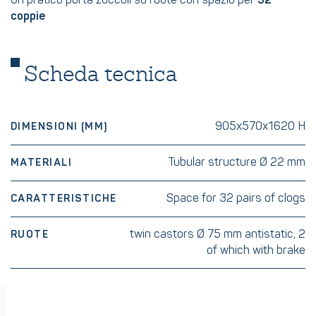
Un pratico porta zoccoli su ruote con spazio per
32
coppie
Scheda tecnica
905x570x1620 H
DIMENSIONI (MM)
Tubular structure Ø 22 mm
MATERIALI
Space for 32 pairs of clogs
CARATTERISTICHE
twin castors Ø 75 mm antistatic, 2
RUOTE
of which with brake