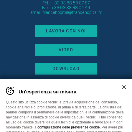
Tél. : +33 03 88 59 87 87
Fax : +33 03 88 98 04 44
email:
francehopital@francehopital.fr
LAVORA CON NOI
VIDEO
DOWNLOAD
Un'esperienza su misura
Questo sito utilizza cookie tecnici e, previa acquisizione del consenso,
cookie analitici e di profilazione, di prima e di terza parte. La chiusura del
banner comporta il permanere delle impostazioni e la continuazione della
navigazione in assenza di cookie diversi da quelli tecnici. Il tuo consenso
all’uso dei cookie diversi da quelli tecnici è opzionale e revocabile in ogni
momento tramite la
configurazione delle preferenze cookie
. Per avere più