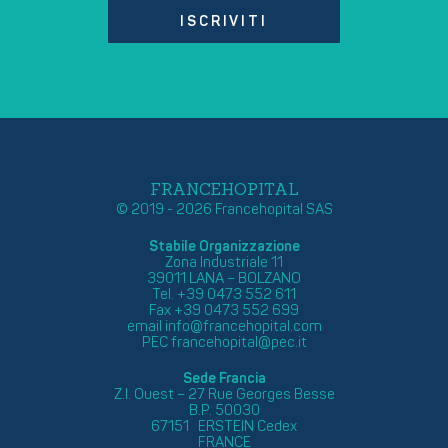
ISCRIVITI
FRANCEHOPITAL
© 2019 - 2026 Francehopital SAS
Stabile Organizzazione
Zona Industriale 11
39011 LANA – BOLZANO
Tel. +39 0473 552 611
Fax +39 0473 552 699
email
info@francehopital.com
PEC
francehopital@pec.it
Sede Francia
Z.I. Ouest – 27 Rue Georges Besse
B.P. 50030
67151 ERSTEIN Cedex
FRANCE