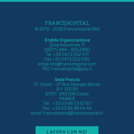
FRANCEHOPITAL
© 2019 - 2026 Francehopital SAS
Stabile Organizzazione
Zona Industriale 11
39011 LANA – BOLZANO
Tel. +39 0473 552 611
Fax +39 0473 552 699
email
info@francehopital.com
PEC
francehopital@pec.it
Sede Francia
Z.I. Ouest – 27 Rue Georges Besse
B.P. 50030
67151 ERSTEIN Cedex
FRANCE
Tél. : +33 03 88 59 87 87
Fax : +33 03 88 98 04 44
email:
francehopital@francehopital.fr
LAVORA CON NOI