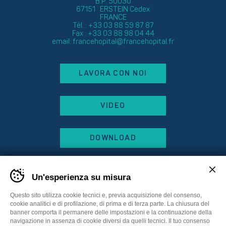
B.P. 50030
67151 ERSTEIN Cedex
FRANCE
Tél. : +33 03 88 59 87 87
Fax : +33 03 88 98 04 44
email:
francehopital@francehopital.fr
LAVORA CON NOI
VIDEO
DOWNLOAD
Un'esperienza su misura
Questo sito utilizza cookie tecnici e, previa acquisizione del consenso,
cookie analitici e di profilazione, di prima e di terza parte. La chiusura del
banner comporta il permanere delle impostazioni e la continuazione della
navigazione in assenza di cookie diversi da quelli tecnici. Il tuo consenso