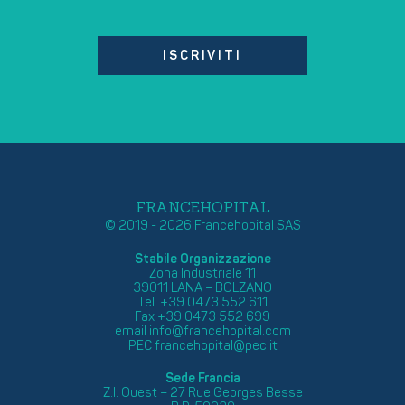
ISCRIVITI
FRANCEHOPITAL
© 2019 - 2026 Francehopital SAS
Stabile Organizzazione
Zona Industriale 11
39011 LANA – BOLZANO
Tel. +39 0473 552 611
Fax +39 0473 552 699
email
info@francehopital.com
PEC
francehopital@pec.it
Sede Francia
Z.I. Ouest – 27 Rue Georges Besse