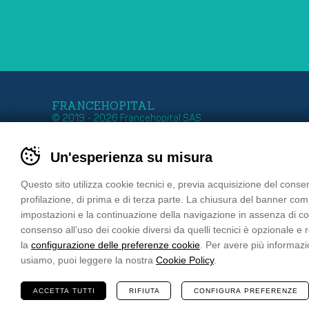
FRANCEHOPITAL
© 2019 - 2026 Francehopital SAS
Stabile Organizzazione
Sede Francia
Un'esperienza su misura
Zona Industriale 11
Z.I. Ouest – 27 Rue G
39011 LANA – BOLZANO
B.P. 50030
Tel. +39 0473 552 611
67151 ERSTEIN Cede
Questo sito utilizza cookie tecnici e, previa acquisizione del consen
Fax +39 0473 552 699
FRANCE
profilazione, di prima e di terza parte. La chiusura del banner co
email
info@francehopital.com
Tél. : +33 03 88 59 87
impostazioni e la continuazione della navigazione in assenza di cooki
PEC
francehopital@pec.it
Fax : +33 03 88 98 04
consenso all’uso dei cookie diversi da quelli tecnici è opzionale e
email:
francehopital@f
la
configurazione delle preferenze cookie
. Per avere più informazi
usiamo, puoi leggere la nostra
Cookie Policy
.
ACCETTA TUTTI
RIFIUTA
CONFIGURA PREFERENZE
Sitemap
Privacy Policy
Cookie Policy
Pr