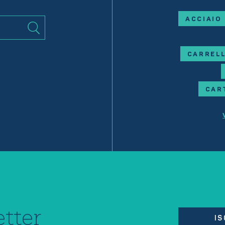
ACCIAIO
CARRELL
CAR
tter
IS