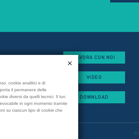
LAVORA CON NOI
eorges Besse
VIDEO
x
so, cookie analitici e di
mporta il permanere delle
 87
e diversi da quelli tecnici. Il tuo
DOWNLOAD
 44
 revocabile in ogni momento tramite
rancehopital.fr
oni su ciascun tipo di cookie che
eferenze cookie
C