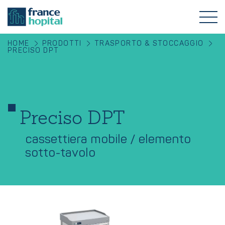
HOME
PRODOTTI
TRASPORTO & STOCCAGGIO
PRECISO DPT
Preciso DPT
cassettiera mobile / elemento
sotto-tavolo