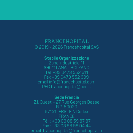
FRANCEHOPITAL
© 2019 - 2026 Francehopital SAS
Stabile Organizzazione
Zona Industriale 11
39011 LANA – BOLZANO
Tel. +39 0473 552 611
Fax +39 0473 552 699
email
info@francehopital.com
PEC
francehopital@pec.it
Sede Francia
Z.I. Ouest – 27 Rue Georges Besse
B.P. 50030
67151 ERSTEIN Cedex
FRANCE
Tél. : +33 03 88 59 87 87
Fax : +33 03 88 98 04 44
email:
francehopital@francehopital.fr