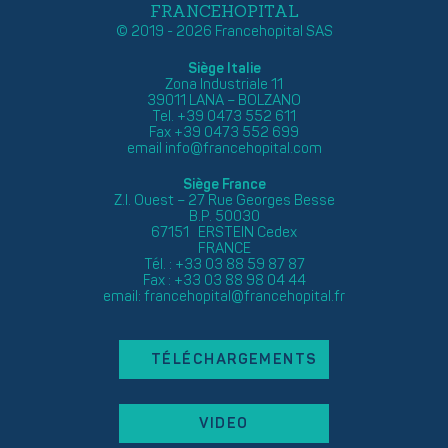
FRANCEHOPITAL
© 2019 - 2026 Francehopital SAS
Siège Italie
Zona Industriale 11
39011 LANA – BOLZANO
Tel. +39 0473 552 611
Fax +39 0473 552 699
email
info@francehopital.com
Siège France
Z.I. Ouest – 27 Rue Georges Besse
B.P. 50030
67151 ERSTEIN Cedex
FRANCE
Tél. : +33 03 88 59 87 87
Fax : +33 03 88 98 04 44
email:
francehopital@francehopital.fr
TÉLÉCHARGEMENTS
VIDEO