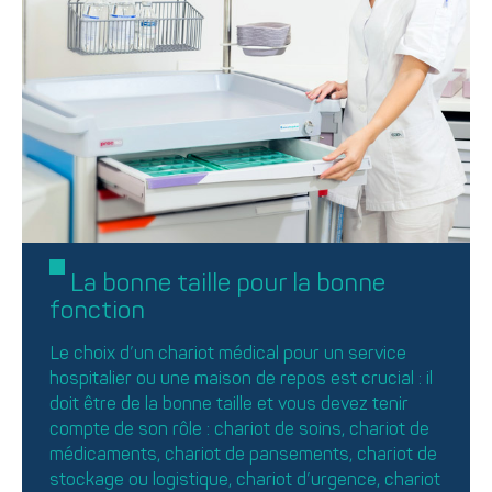
La bonne taille pour la bonne
fonction
Le choix d’un chariot médical pour un service
hospitalier ou une maison de repos est crucial : il
doit être de la bonne taille et vous devez tenir
compte de son rôle : chariot de soins, chariot de
médicaments, chariot de pansements, chariot de
stockage ou logistique, chariot d’urgence, chariot