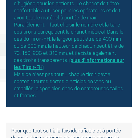
d’hygiène pour les patients. Le chariot doit être
confortable à utiliser pour les opérateurs et doit
avoir tout le matériel à portée de main.
Parallèlement, il faut choisir le nombre et la taille
des tiroirs qui équipent le chariot médical. Dans le
cas du Tiroir-FH, la largeur peut être de 400 mm
ou de 600 mm, la hauteur de chacun peut être de
76, 156, 236 et 316 mm, et il existe également
des tiroirs transparents. (
plus d’informations sur
les Tiroir-FH
)
Mais ce n’est pas tout… chaque tiroir devra
contenir toutes sortes d’articles en vrac ou
emballés, disponibles dans de nombreuses tailles
et formes.
Pour que tout soit à la fois identifiable et à portée
de main, des systèmes d’organisation des tiroirs