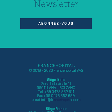
Newsletter
ABONNEZ-VOUS
FRANCEHOPITAL
© 2019 - 2026 Francehopital SAS
Siège Italie
Zona Industriale 11
39011 LANA – BOLZANO
Tel. +39 0473 552 611
Fax +39 0473 552 699
email
info@francehopital.com
Siège France