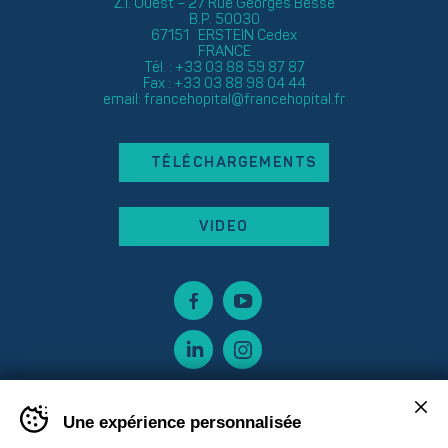
Z.I. Ouest – 27 Rue Georges Besse
B.P. 50030
67151 ERSTEIN Cedex
FRANCE
Tél. : +33 03 88 59 87 87
Fax : +33 03 88 98 04 44
email:
francehopital@francehopital.fr
TÉLÉCHARGEMENTS
VIDEO
Une expérience personnalisée