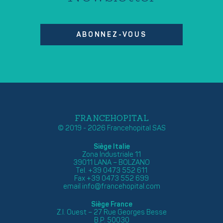
ABONNEZ-VOUS
FRANCEHOPITAL
© 2019 - 2026 Francehopital SAS
Siège Italie
Zona Industriale 11
39011 LANA – BOLZANO
Tel. +39 0473 552 611
Fax +39 0473 552 699
email
info@francehopital.com
Siège France
Z.I. Ouest – 27 Rue Georges Besse
B.P. 50030