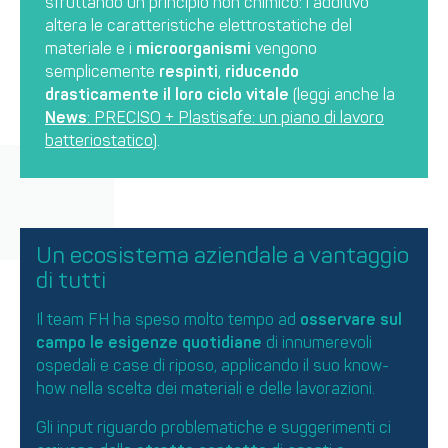
sfruttando un principio non chimico: l’additivo
altera le caratteristiche elettrostatiche del
materiale e i
microorganismi
vengono
semplicemente
respinti
,
riducendo
drasticamente il loro ciclo vitale
(leggi anche la
News
: PRECISO + Plastisafe: un piano di lavoro
batteriostatico
).
Un ecosistema aziendale a vantaggio
di tutti
Il team FH ha speso molto tempo ad
osservare sul
campo le esigenze quotidiane
di innumerevoli
ospedali e case di riposo, applicando il suo know-
how nella scelta dei materiali e delle lavorazioni.
Gli input riguardo problematiche e suggerimenti ci