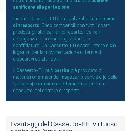
estremamente robusto, che si lascia
pulire e
sanificare alla perfezione
.
Inoltre i Cassetti-FH sono utilizzabili come
moduli
di trasporto
. Sono compatibili con tutti i nostri
prodotti: gli altri carrelli di reparto, i carrelli
emergenza, le colonne logistiche e le
scaffalature. Un Cassetto-FH copre l’intero ciclo
logistico per la movimentazione di farmaci,
dispositivi ed altri beni.
Il Cassetto-FH può
partire
già provvisto di
materiali o farmaci dal magazzino centrale (o dalla
farmacia) e
arrivare
direttamente al punto di
consumo, nel carrello di reparto.
I vantaggi del Cassetto-FH: virtuoso