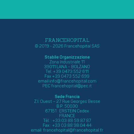
FRANCEHOPITAL
© 2019 - 2026 Francehopital SAS
Stabile Organizzazione
Zona Industriale 11
39011 LANA – BOLZANO
Tel. +39 0473 552 611
Fax +39 0473 552 699
email
info@francehopital.com
PEC
francehopital@pec.it
Sede Francia
Z.I. Ouest – 27 Rue Georges Besse
B.P. 50030
67151 ERSTEIN Cedex
FRANCE
Tél. : +33 03 88 59 87 87
Fax : +33 03 88 98 04 44
email:
francehopital@francehopital.fr