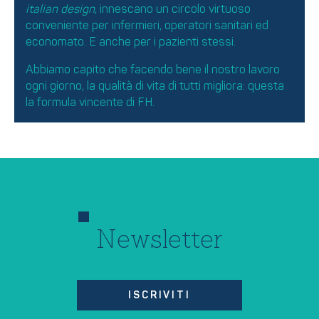
italian design
, innescano un circolo virtuoso
conveniente per infermieri, operatori sanitari ed
economato. E anche per i pazienti stessi.
Abbiamo capito che facendo bene il nostro lavoro
ogni giorno, la qualità di vita di tutti migliora: questa
la formula vincente di FH.
Newsletter
ISCRIVITI