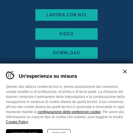
LAVORA CON NOI
VIDEO
DOWNLOAD
Un'esperienza su misura
Questo sito utilizza cookie tecnici e, previa acquisizione del consenso,
cookie analitici e di profilazione, di prima e di terza parte. La chiusura del
banner comporta il permanere delle impostazioni e la continuazione della
navigazione in assenza di cookie diversi da quelli tecnici. Il tuo consenso
all’uso dei cookie diversi da quelli tecnici è opzionale e revocabile in ogni
momento tramite la
configurazione delle preferenze cookie
. Per avere più
informazioni su ciascun tipo di cookie che usiamo, puoi leggere la nostra
Sitemap
Privacy Policy
Cookie Policy
Cookie Policy
.
Preferenze cookie