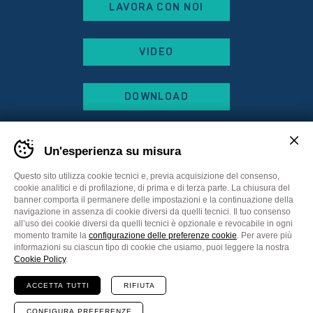
LAVORA CON NOI
VIDEO
DOWNLOAD
Un'esperienza su misura
Questo sito utilizza cookie tecnici e, previa acquisizione del consenso,
cookie analitici e di profilazione, di prima e di terza parte. La chiusura del
banner comporta il permanere delle impostazioni e la continuazione della
navigazione in assenza di cookie diversi da quelli tecnici. Il tuo consenso
all’uso dei cookie diversi da quelli tecnici è opzionale e revocabile in ogni
momento tramite la
configurazione delle preferenze cookie
. Per avere più
informazioni su ciascun tipo di cookie che usiamo, puoi leggere la nostra
Sitemap
Privacy Policy
Cookie Policy
Cookie Policy
.
Preferenze cookie
ACCETTA TUTTI
RIFIUTA
Comunicazione
Plus Communications
Website
MADE IN CIMA
CONFIGURA PREFERENZE