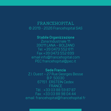
FRANCEHOPITAL
© 2019 - 2026 Francehopital SAS
Stabile Organizzazione
Zona Industriale 11
39011 LANA – BOLZANO
Tel. +39 0473 552 611
Fax +39 0473 552 699
email
info@francehopital.com
PEC
francehopital@pec.it
Sede Francia
Z.I. Ouest – 27 Rue Georges Besse
B.P. 50030
67151 ERSTEIN Cedex
FRANCE
Tél. : +33 03 88 59 87 87
Fax : +33 03 88 98 04 44
email:
francehopital@francehopital.fr