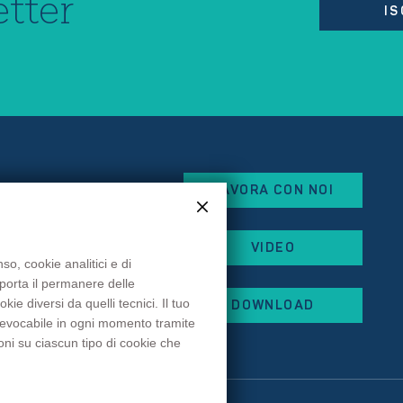
tter
IS
LAVORA CON NOI
eorges Besse
VIDEO
x
so, cookie analitici e di
mporta il permanere delle
 87
e diversi da quelli tecnici. Il tuo
DOWNLOAD
 44
 revocabile in ogni momento tramite
rancehopital.fr
oni su ciascun tipo di cookie che