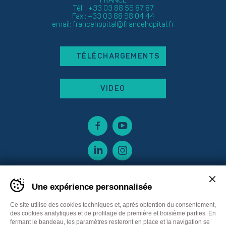
FRANCE
Tél. : +33 03 88 59 87 87
Fax : +33 03 88 98 04 44
email:
francehopital@francehopital.fr
TÉLÉCHARGEMENTS
VIDEO
Une expérience personnalisée
Ce site utilise des cookies techniques et, après obtention du consentement,
des cookies analytiques et de profilage de première et troisième parties. En
fermant le bandeau, les paramètres resteront en place et la navigation se