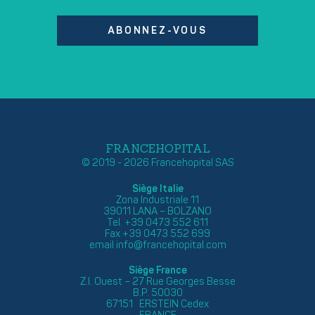
ABONNEZ-VOUS
FRANCEHOPITAL
© 2019 - 2026 Francehopital SAS
Siège Italie
Zona Industriale 11
39011 LANA – BOLZANO
Tel. +39 0473 552 611
Fax +39 0473 552 699
email
info@francehopital.com
Siège France
Z.I. Ouest – 27 Rue Georges Besse
B.P. 50030
67151 ERSTEIN Cedex