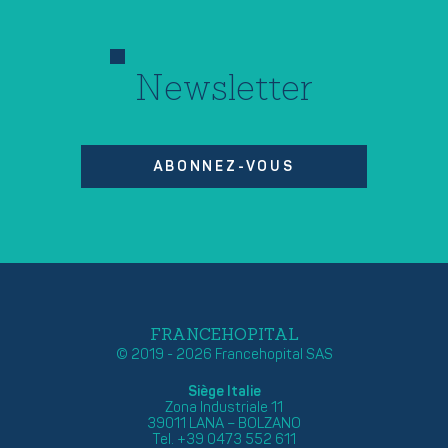
Newsletter
ABONNEZ-VOUS
FRANCEHOPITAL
© 2019 - 2026 Francehopital SAS
Siège Italie
Zona Industriale 11
39011 LANA – BOLZANO
Tel. +39 0473 552 611